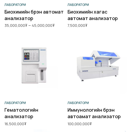
Сонголт хийх
Сагсанд нэмэх
ЛАБОРАТОРИ
ЛАБОРАТОРИ
Биохимийн бүрэн автомат
Биохимийн хагас
анализатор
автомат анализатор
Price range:
–
35,000,000
₮
45,000,000
₮
7,500,000
₮
35,000,000₮
through
45,000,000₮
Сагсанд нэмэх
Сагсанд нэмэх
ЛАБОРАТОРИ
ЛАБОРАТОРИ
Гематологийн
Иммунологийн бүрэн
анализатор
автоамат анализатор
16,500,000
₮
100,000,000
₮