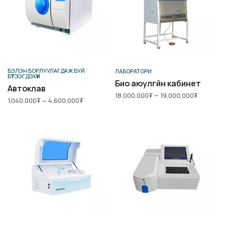
Сонголт хийх
Сонголт хийх
БЭЛЭН БОРЛУУЛАГДАЖ БУЙ
ЛАБОРАТОРИ
БҮТЭЭГДЭХҮҮН
Био аюулгүйн кабинет
Автоклав
Price
–
18,000,000
₮
19,000,000
₮
Price
–
1,040,000
₮
4,600,000
₮
range:
range:
18,000
1,040,000₮
throug
through
19,000
4,600,000₮