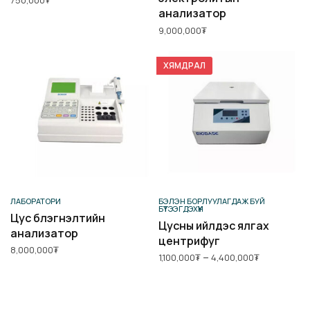
анализатор
9,000,000
₮
ХЯМДРАЛ
Сагсанд нэмэх
Сонголт хийх
ЛАБОРАТОРИ
БЭЛЭН БОРЛУУЛАГДАЖ БУЙ
БҮТЭЭГДЭХҮҮН
Цус бүлэгнэлтийн
Цусны ийлдэс ялгах
анализатор
центрифуг
8,000,000
₮
Price
–
1,100,000
₮
4,400,000
₮
range:
1,100,000₮
through
4,400,00