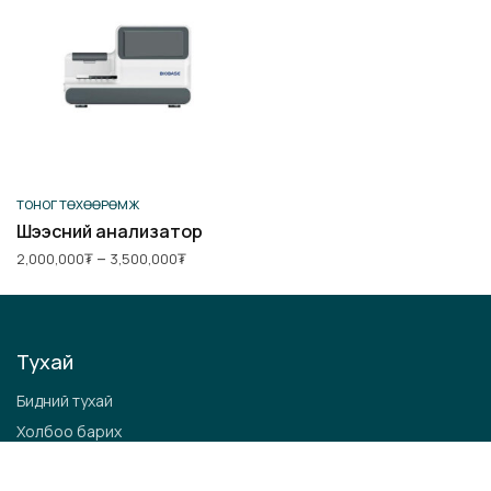
Сонголт хийх
ТОНОГ ТӨХӨӨРӨМЖ
Шээсний анализатор
Price
–
2,000,000
₮
3,500,000
₮
range:
2,000,000₮
through
3,500,000₮
Тухай
Бидний тухай
Холбоо барих
Мэдээ