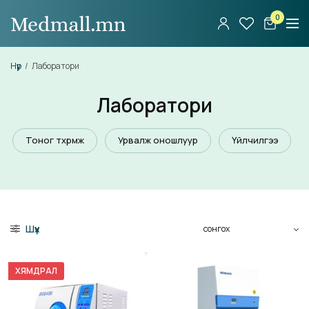
0
Нүүр
/
Лаборатори
Лаборатори
Тоног төхөөрөмж
Урвалж оношлуур
Үйлчилгээ
Шүүх
ХЯМДРАЛ