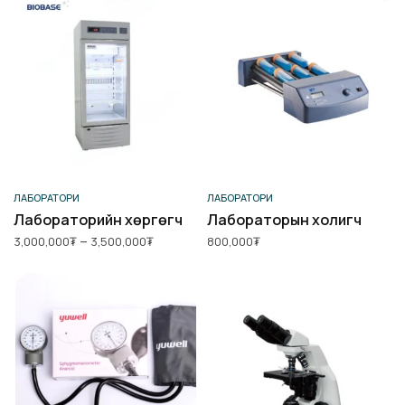
Сонголт хийх
Сагсанд нэмэх
ЛАБОРАТОРИ
ЛАБОРАТОРИ
Лабораторийн хөргөгч
Лабораторын холигч
Price
–
3,000,000
₮
3,500,000
₮
800,000
₮
range:
3,000,000₮
through
3,500,000₮