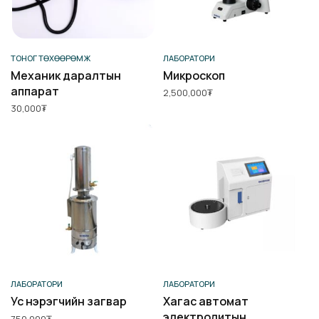
Сагсанд нэмэх
Сагсанд нэмэх
ТОНОГ ТӨХӨӨРӨМЖ
ЛАБОРАТОРИ
Механик даралтын
Микроскоп
аппарат
2,500,000
₮
30,000
₮
Сагсанд нэмэх
Сагсанд нэмэх
ЛАБОРАТОРИ
ЛАБОРАТОРИ
Ус нэрэгчийн загвар
Хагас автомат
электролитын
750,000
₮