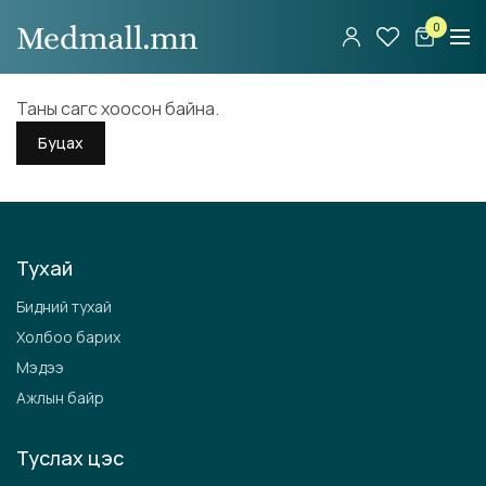
0
Таны сагс хоосон байна.
Буцах
Тухай
Бидний тухай
Холбоо барих
Мэдээ
Ажлын байр
Туслах цэс