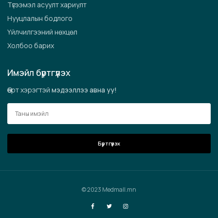
Түгээмэл асуулт хариулт
Нууцлалын бодлого
Үйлчилгээний нөхцөл
Холбоо барих
Имэйл бүртгүүлэх
Өөрт хэрэгтэй
мэдээллээ авна уу!
Бүртгүүлэх
© 2023
Medmall.mn